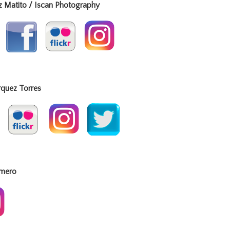
han Benitez Matito / Iscan Photograp
ez Torres
mero