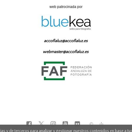
web patrocinada por
accoflaluz@accoflaluz.es
webmaster@accoflaluz.es
as y de terceros para analizar y gestionar nuestros contenidos en base a tus