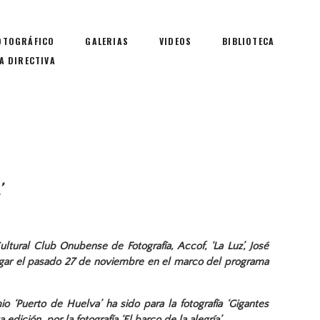
OTOGRÁFICO
GALERIAS
VIDEOS
BIBLIOTECA
A DIRECTIVA
’
ultural Club Onubense de Fotografía, Accof, ‘La Luz’, José
lugar el pasado 27 de noviembre en el marco del programa
o ‘Puerto de Huelva’ ha sido para la fotografía ‘Gigantes
dición, por la fotografía ‘El barco de la alegría’.