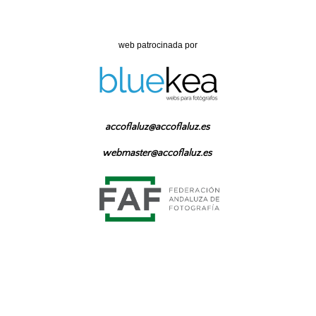
web patrocinada por
accoflaluz@accoflaluz.es
webmaster@accoflaluz.es