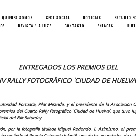
QUIENES SOMOS
SEDE SOCIAL
NOTICIAS
ESTUDIO F
IO!
REVISTA "LA LUZ"
CONTACTO
ENLACES
JUNT
ENTREGADOS LOS PREMIOS DEL
IV RALLY FOTOGRÁFICO ‘CIUDAD DE HUELVA
utoridad Portuaria, Pilar Miranda, y el presidente de la Asociación C
remios del Cuarto Rally Fotográfico ‘Ciudad de Huelva’, que tuvo 
ial del Fair Saturday.
, por la fotografía titulada Miguel Redondo, 1. Asimismo, el premi
 ha recibido el Premio Categoría Infantil, una de las novedades de esta e