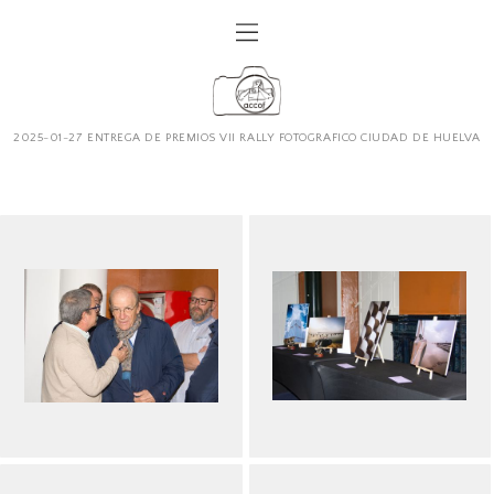
2025-01-27 ENTREGA DE PREMIOS VII RALLY FOTOGRAFICO CIUDAD DE HUELVA