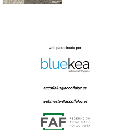
web patrocinada por
accoflaluz@accoflaluz.es
webmaster@accoflaluz.es