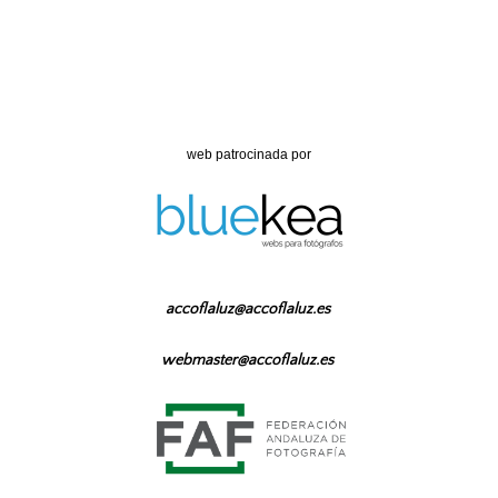
web patrocinada por
accoflaluz@accoflaluz.es
webmaster@accoflaluz.es