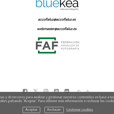
accoflaluz@accoflaluz.es
webmaster@accoflaluz.es
as y de terceros para analizar y gestionar nuestros contenidos en base a tus
okies pulsando “Aceptar”. Para obtener más información o rechazar las cooki
aviso legal
política de privacidad
política de cookies
Aceptar
Rechazar
Gestionar cookies