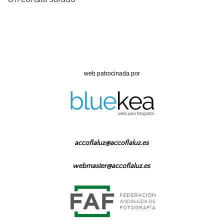
web patrocinada por
accoflaluz@accoflaluz.es
webmaster@accoflaluz.es