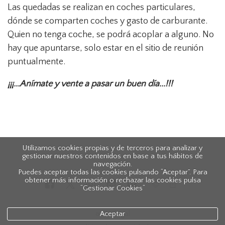
Las quedadas se realizan en coches particulares,
dónde se comparten coches y gasto de carburante.
Quien no tenga coche, se podrá acoplar a alguno. No
hay que apuntarse, solo estar en el sitio de reunión
puntualmente.
¡¡¡...Anímate y vente a pasar un buen día...!!!
Utilizamos cookies propias y de terceros para analizar y
gestionar nuestros contenidos en base a tus hábitos de
navegación.
Puedes aceptar todas las cookies pulsando “Aceptar”. Para
obtener más información o rechazar las cookies pulsa
“Gestionar Cookies“
aviso legal
Aceptar